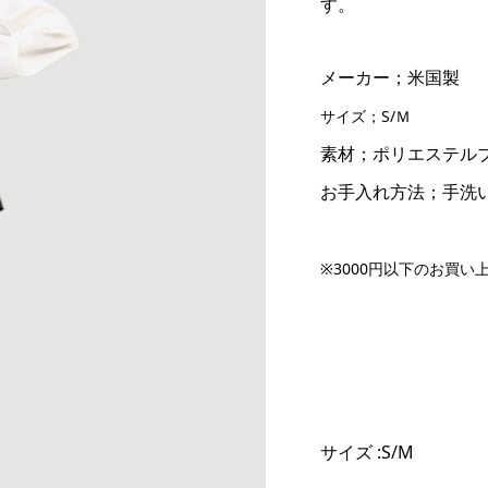
す。
メーカー；米国製
サイズ；S/Ｍ
素材；ポリエステル
お手入れ方法；手洗
※3000
円以下のお買い
サイズ :S/M