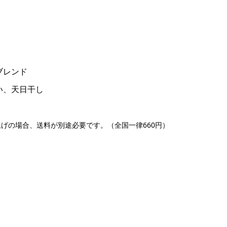
ブレンド
い、天日干し
上げの場合、送料が別途必要です。（全国一律
660
円）